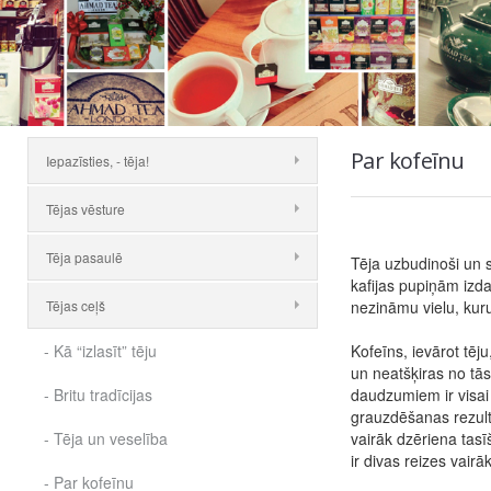
Par kofeīnu
Iepazīsties, - tēja!
Tējas vēsture
Tēja pasaulē
Tēja uzbudinoši un s
kafijas pupiņām izda
Tējas ceļš
nezināmu vielu, kuru
- Kā “izlasīt” tēju
Kofeīns, ievārot tēju
un neatšķiras no tās
- Britu tradīcijas
daudzumiem ir visai a
grauzdēšanas rezultā
- Tēja un veselība
vairāk dzēriena tasī
ir divas reizes vairāk
- Par kofeīnu