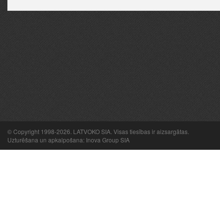
© Copyright 1998-2026. LATVOKO SIA. Visas tiesības ir aizsargātas.
Uzturēšana un apkalpošana: Inova Group SIA