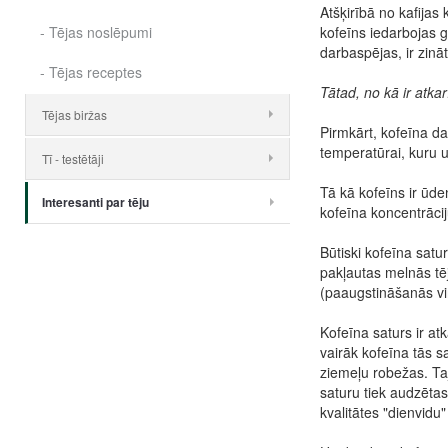
Atšķirībā no kafijas
- Tējas noslēpumi
kofeīns iedarbojas g
darbaspējas, ir zināt
- Tējas receptes
Tātad, no kā ir atka
Tējas biržas
Pirmkārt, kofeīna da
temperatūrai, kuru uz
Tī - testētāji
Tā kā kofeīns ir ūden
Interesanti par tēju
kofeīna koncentrāci
Būtiski kofeīna sat
pakļautas melnās tē
(paaugstināšanās vi
Kofeīna saturs ir at
vairāk kofeīna tās s
ziemeļu robežas. Tajā
saturu tiek audzēta
kvalitātes "dienvidu"